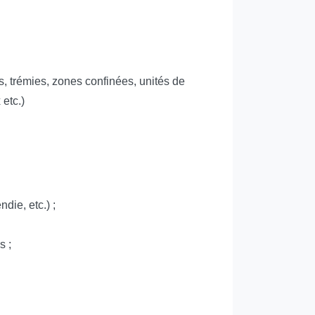
, trémies, zones confinées, unités de
etc.)
die, etc.) ;
s ;