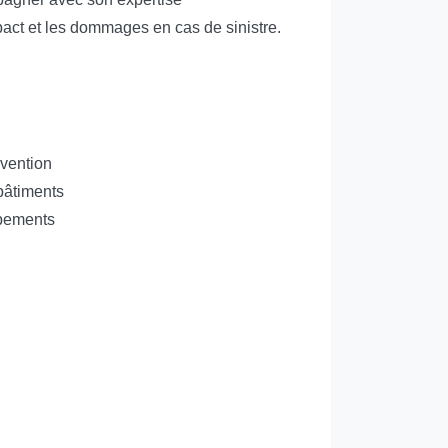
mpact et les dommages en cas de sinistre.
évention
 bâtiments
ipements