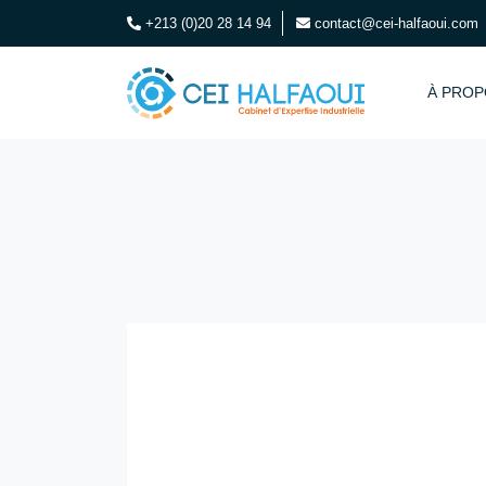
+213 (0)20 28 14 94
contact@cei-halfaoui.com
À PROP