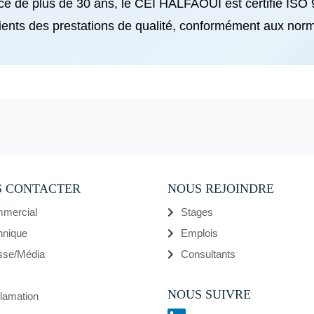
nce de plus de 30 ans, le CEI HALFAOUI est certifié ISO 
lients des prestations de qualité, conformément aux norm
 CONTACTER
NOUS REJOINDRE
mercial
Stages
hnique
Emplois
sse/Média
Consultants
NOUS SUIVRE
lamation