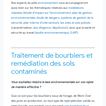
Nos experts du pôle
environnement
vous accompagneront
aussi bien sur les thématiques relatives aux
installations
classées
(
étude d’impact sur l’environnement
,
plan de gestion
environnementale
,
étude de dangers
,
système de gestion de la
sécurité
,
plan interne d’intervention
),
les sites et sols pollués
(caractérisation,
due diligence
,
dépollution
), ainsi que la santé et
sécurité au travail (
audits environnementaux
,
EvRP
).
Traitement de bourbiers et
remédiation des sols
contaminés
Vous souhaitez réduire la taxe environnementale sur vos rejets
de manière effective ?
Que ce soit pour les bourbiers issus de forage, de Work Over
des puits en production, ou tout type de rejet pétrolier solide ou
semi-liquide, nos experts vous assurent
une expertise et un