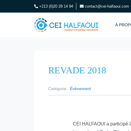
+213 (0)20 28 14 94
contact@cei-halfaoui.com
À PROP
REVADE 2018
Catégorie :
Évènement
CEI HALFAOUI a participé à 