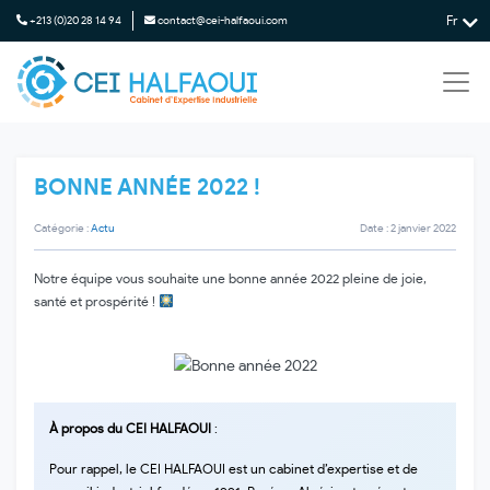
Fr
+213 (0)20 28 14 94
contact@cei-halfaoui.com
BONNE ANNÉE 2022 !
Catégorie :
Actu
Date : 2 janvier 2022
Notre équipe vous souhaite une bonne année 2022 pleine de joie,
santé et prospérité !
À
propos du CEI HALFAOUI
:
Pour rappel, le CEI HALFAOUI est un cabinet d’expertise et de