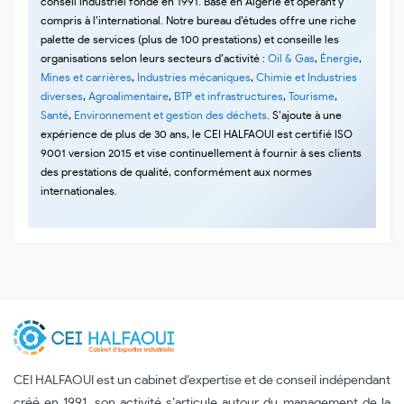
conseil industriel fondé en 1991. Basé en Algérie et opérant y
compris à l’international. Notre bureau d’études offre une riche
palette de services (plus de 100 prestations) et conseille les
organisations selon leurs secteurs d’activité :
Oil & Gas
,
Énergie
,
Mines et carrières
,
Industries mécaniques
,
Chimie et Industries
diverses
,
Agroalimentaire
,
BTP et infrastructures
,
Tourisme
,
Santé
,
Environnement et gestion des déchets
. S’ajoute à une
expérience de plus de 30 ans, le CEI HALFAOUI est certifié ISO
9001 version 2015 et vise continuellement à fournir à ses clients
des prestations de qualité, conformément aux normes
internationales.
CEI HALFAOUI est un cabinet d’expertise et de conseil indépendant
créé en 1991, son activité s’articule autour du management de la